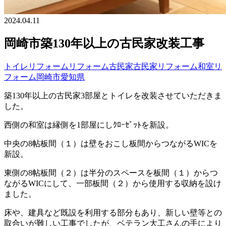
2024.04.11
岡崎市築130年以上の古民家改装工事
トイレリフォーム
リフォーム
古民家
古民家リフォーム
和室リ
フォーム
岡崎市
愛知県
築130年以上の古民家3部屋とトイレを改装させていただきま
した。
西側の和室は縁側を1部屋にしｸﾛｰｾﾞｯﾄを新設。
中央の8帖板間（１）は壁をおこし板間からつながるWICを
新設。
東側の8帖板間（２）は半分のスペースを板間（１）からつ
ながるWICにして、一部板間（２）から使用する収納を設け
ました。
床や、建具など既設を利用する部分もあり、新しい壁等との
取合いが難しい工事でしたが、ベテラン大工さんの手により