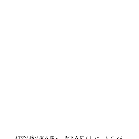
和室の床の間を撤去し廊下を広くした。トイレも